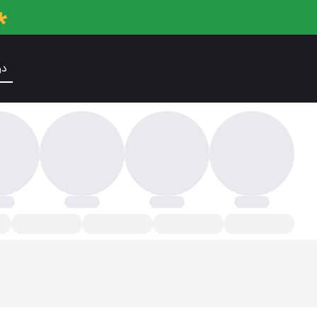
در
بزیجات سرخ شده