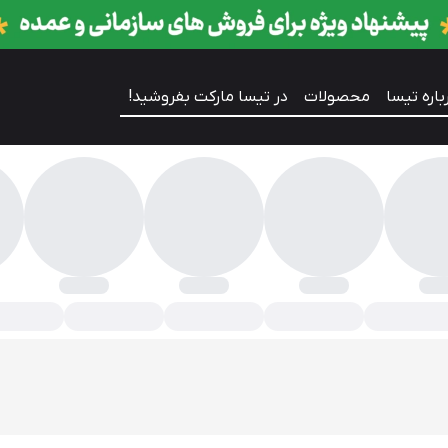
باره تیسا
محصولات
در تیسا مارکت بفروشید!