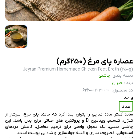
عصاره پای مرغ (250گرم)
Jeyran Premium Homemade Chicken Feet Broth (250g)
دسته بندی
:
چاشنی
برند
:
جیران
کد محصول
:
62600020300201
واحد
عدد
شاید کمتر ماده غذایی را بتوان پیدا کرد که مانند پای مرغ، سرشار از
کلاژن، کلسیم، ویتامین D و پروتئین های حیاتی برای بدن باشد. این
چاشنی سنتی، یک معجزه واقعی برای ترمیم مفاصل، کاهش دردهای
استخوانی، غضروف سازی و البته جوانسازی و شادابی پوست است.