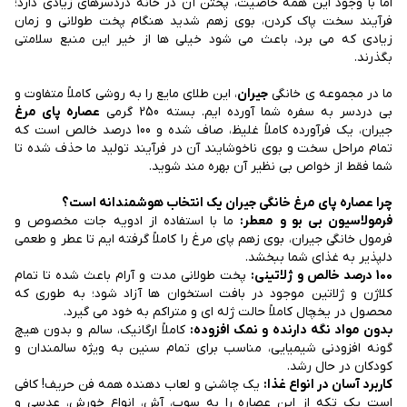
اما با وجود این همه خاصیت، پختن آن در خانه دردسرهای زیادی دارد؛
فرآیند سخت پاک کردن، بوی زهم شدید هنگام پخت طولانی و زمان
زیادی که می برد، باعث می شود خیلی ها از خیر این منبع سلامتی
بگذرند.
ما در مجموعه ی خانگی
جیران
، این طلای مایع را به روشی کاملاً متفاوت و
بی دردسر به سفره شما آورده ایم. بسته 250 گرمی
عصاره پای مرغ
جیران، یک فرآورده کاملاً غلیظ، صاف شده و 100 درصد خالص است که
تمام مراحل سخت و بوی ناخوشایند آن در فرآیند تولید ما حذف شده تا
شما فقط از خواص بی نظیر آن بهره مند شوید.
چرا عصاره پای مرغ خانگی جیران یک انتخاب هوشمندانه است؟
فرمولاسیون بی بو و معطر:
ما با استفاده از ادویه جات مخصوص و
فرمول خانگی جیران، بوی زهم پای مرغ را کاملاً گرفته ایم تا عطر و طعمی
دلپذیر به غذای شما ببخشد.
100 درصد خالص و ژلاتینی:
پخت طولانی مدت و آرام باعث شده تا تمام
کلاژن و ژلاتین موجود در بافت استخوان ها آزاد شود؛ به طوری که
محصول در یخچال کاملاً حالت ژله ای و متراکم به خود می گیرد.
بدون مواد نگه دارنده و نمک افزوده:
کاملاً ارگانیک، سالم و بدون هیچ
گونه افزودنی شیمیایی، مناسب برای تمام سنین به ویژه سالمندان و
کودکان در حال رشد.
کاربرد آسان در انواع غذا:
یک چاشنی و لعاب دهنده همه فن حریف! کافی
است یک تکه از این عصاره را به سوپ، آش، انواع خورش، عدسی و