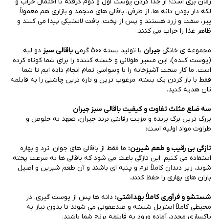
زمان بری است؛ از جدا کردن پوست اول و دوم گرفته تا احتمال خراب و
لکه دار بودن دانه ها. از طرفی، باقالی های منجمد و بازاری هم معمولاً
پیر، سفت و زرد هستند و پس از پخت، بافت لاستیکی پیدا می کنند و
ظاهر غذا را خراب می کنند.
مجموعه ی خانگی
جیران
با تولید بسته 500 گرمی
باقالی سبز
دو لپه
(پوست کنده)، این مسیر طولانی و خسته کننده را برای شما کوتاه کرده
است. ما کار سخت آشپزخانه را با وسواسی تمام انجام داده ایم تا شما
فقط با باز کردن یک بسته، مرغوب ترین و تازه ترین چاشنی را به قابلمه
تان هدیه کنید.
سه ضلع مثلث تفاوت و کیفیت باقالی سبز جیران
بزرگ ترین برگ برنده و مزیت رقابتی برند جیران، تعهد به خلوص و
طراوت مواد اولیه است:
تازگی بی رقیب و طعم شیرین:
ما فقط از باقالی های جوان، ترد و بهاره
استفاده می کنیم. این تازگی باعث می شود که باقالی ها به سرعت پخته
شوند، زیر دندان کاملاً نرم و پنبه ای باشند و آن طعم شیرین و اصیل
باران های بهاری را حفظ کنند.
شستشو و فرآوری کاملاً بهداشتی:
دانه ها پس از پوست گیری، در
محیطی کاملاً استریل شسته و ضدعفونی می شوند تا بدون نیاز به
پاکسازی مجدد، آماده ورود به قابلمه برنج شما باشند.