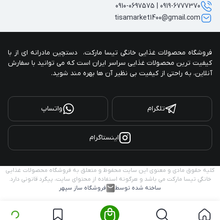
0919-6777370 | 0910-0697575
tisamarket1400@gmail.com
فروشگاه محصولات غذایی خانگی تیسا مارکت،  دستچین مادرانه ای از با 
کیفیت ترین محصولات غذایی سراسر ایران است که می توانید با سفارش 
آنلاین، به راحتی از کیفیت بی نظیر آن ها بهره مند شوید.
تلگرام
واتساپ
اینستاگرام
کلیه حقوق مادی و معنوی این سایت محفوظ و متعلق به فروشگاه محصولات غذایی
خانگی تیسا مارکت می باشد و هرگونه استفاده از محتوای سایت، پیگرد قانونی دارد.
ساخته شده توسط
فروشگاه ساز سپهر