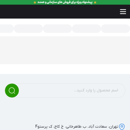
سته بندی محصولات - فروشگاه محصولات غذایی خانگی تیسا
تهران، سعادت آباد، ب طاهرخانی، خ کاج، ک پرستو4